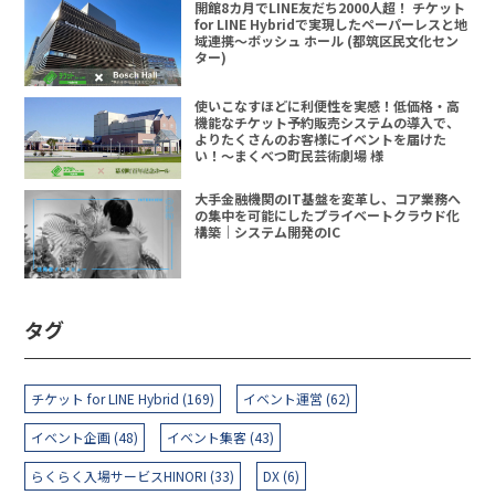
開館8カ月でLINE友だち2000人超！ チケット
for LINE Hybridで実現したペーパーレスと地
域連携〜ボッシュ ホール (都筑区民文化セン
ター)
使いこなすほどに利便性を実感！低価格・高
機能なチケット予約販売システムの導入で、
よりたくさんのお客様にイベントを届けた
い！〜まくべつ町民芸術劇場 様
大手金融機関のIT基盤を変革し、コア業務へ
の集中を可能にしたプライベートクラウド化
構築｜システム開発のIC
タグ
チケット for LINE Hybrid (169)
イベント運営 (62)
イベント企画 (48)
イベント集客 (43)
らくらく入場サービスHINORI (33)
DX (6)