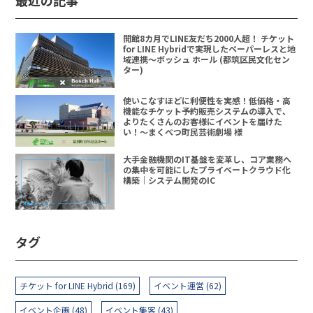
開館8カ月でLINE友だち2000人超！ チケット
for LINE Hybridで実現したペーパーレスと地
域連携〜ボッシュ ホール (都筑区民文化セン
ター)
使いこなすほどに利便性を実感！低価格・高
機能なチケット予約販売システムの導入で、
よりたくさんのお客様にイベントを届けた
い！〜まくべつ町民芸術劇場 様
大手金融機関のIT基盤を変革し、コア業務へ
の集中を可能にしたプライベートクラウド化
構築｜システム開発のIC
タグ
チケット for LINE Hybrid (169)
イベント運営 (62)
イベント企画 (48)
イベント集客 (43)