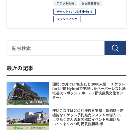
チケット販売
お役立ち情報
チケット for LINE Hybrid
ブランディング
最近の記事
開館8カ月でLINE友だち2000人超！ チケット
for LINE Hybridで実現したペーパーレスと地
域連携〜ボッシュ ホール (都筑区民文化セン
ター)
使いこなすほどに利便性を実感！低価格・高
機能なチケット予約販売システムの導入で、
よりたくさんのお客様にイベントを届けた
い！〜まくべつ町民芸術劇場 様