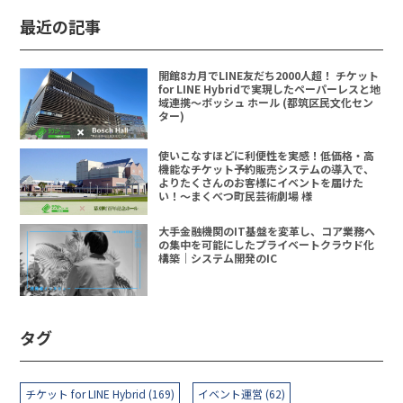
最近の記事
開館8カ月でLINE友だち2000人超！ チケット
for LINE Hybridで実現したペーパーレスと地
域連携〜ボッシュ ホール (都筑区民文化セン
ター)
使いこなすほどに利便性を実感！低価格・高
機能なチケット予約販売システムの導入で、
よりたくさんのお客様にイベントを届けた
い！〜まくべつ町民芸術劇場 様
大手金融機関のIT基盤を変革し、コア業務へ
の集中を可能にしたプライベートクラウド化
構築｜システム開発のIC
タグ
チケット for LINE Hybrid (169)
イベント運営 (62)