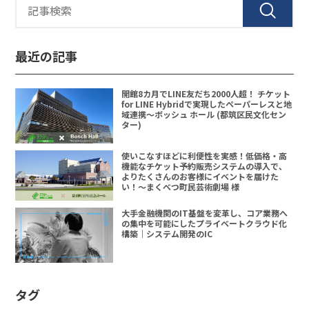
最近の記事
開館8カ月でLINE友だち2000人超！ チケット
for LINE Hybridで実現したペーパーレスと地
域連携〜ボッシュ ホール (都筑区民文化セン
ター)
使いこなすほどに利便性を実感！低価格・高
機能なチケット予約販売システムの導入で、
よりたくさんのお客様にイベントを届けた
い！〜まくべつ町民芸術劇場 様
大手金融機関のIT基盤を変革し、コア業務へ
の集中を可能にしたプライベートクラウド化
構築｜システム開発のIC
タグ