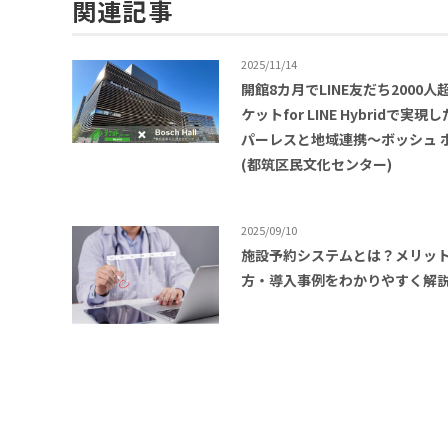
関連記事
2025/11/14
開館8カ月でLINE友だち2000人
ケットfor LINE Hybridで実現
パーレスと地域連携〜ボッシュ 
(都筑区民文化センター)
2025/09/10
施設予約システムとは？メリッ
方・導入事例をわかりやすく解