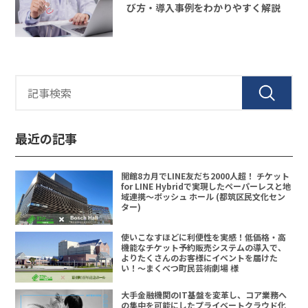
び方・導入事例をわかりやすく解説
最近の記事
開館8カ月でLINE友だち2000人超！ チケット
for LINE Hybridで実現したペーパーレスと地
域連携〜ボッシュ ホール (都筑区民文化セン
ター)
使いこなすほどに利便性を実感！低価格・高
機能なチケット予約販売システムの導入で、
よりたくさんのお客様にイベントを届けた
い！〜まくべつ町民芸術劇場 様
大手金融機関のIT基盤を変革し、コア業務へ
の集中を可能にしたプライベートクラウド化