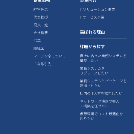
企業情報
事業内容
経営理念
ITソリューション事業
代表挨拶
ITサービス事業
役員一覧
選ばれる理由
会社概要
沿革
課題から探す
組織図
自社に合った業務システムを
マージン率について
構築したい
主な取引先
業務システムを
リプレースしたい
業務システムとパッケージを
連携させたい
社内のIT人材を拡充したい
ネットワーク機器の導入
・構築を任せたい
仮想環境でコスト最適化を
図りたい