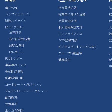
IR情報
社会への取り組み
電子公告
社会貢献活動
トップメッセージ
従業員に向けた活動
数
財務ハイライト
品質管理体制
IRライブラリー
個人情報保護方針
決算短信
コンプライアンス
有価証券報告書
ISMS登録内容
説明会資料
ビジネスパートナーとの取引
IRレポート
グループ行動基準
IRカレンダー
健康経営
事業等のリスク
株式関連情報
中期経営計画
コーポレート・ガバナンス
ディスクロージャー・ポリシー
配当政策
免責事項
よくある質問