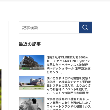
最近の記事
開館8カ月でLINE友だち2000人
超！ チケットfor LINE Hybridで
実現したペーパーレスと地域連
携〜ボッシュ ホール (都筑区民文
化センター)
使いこなすほどに利便性を実感！
低価格・高機能なチケット予約販
売システムの導入で、よりたくさ
んのお客様にイベントを届けた
い！〜まくべつ町民芸術劇場 様
大手金融機関のIT基盤を変革し、
コア業務への集中を可能にしたプ
ライベートクラウド化構築｜シス
テム開発のIC