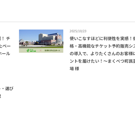
2025/10/23
超！ チ
使いこなすほどに利便性を実感！
したペー
格・高機能なチケット予約販売シ
ホール
の導入で、よりたくさんのお客様
ントを届けたい！〜まくべつ町民
場 様
ト・選び
説