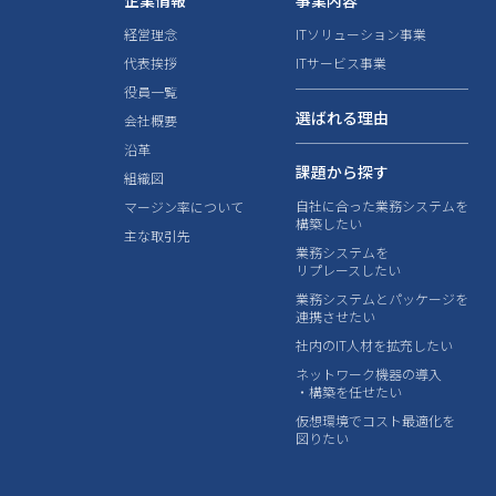
企業情報
事業内容
経営理念
ITソリューション事業
代表挨拶
ITサービス事業
役員一覧
選ばれる理由
会社概要
沿革
課題から探す
組織図
自社に合った業務システムを
マージン率について
構築したい
主な取引先
業務システムを
リプレースしたい
業務システムとパッケージを
連携させたい
社内のIT人材を拡充したい
ネットワーク機器の導入
・構築を任せたい
仮想環境でコスト最適化を
図りたい