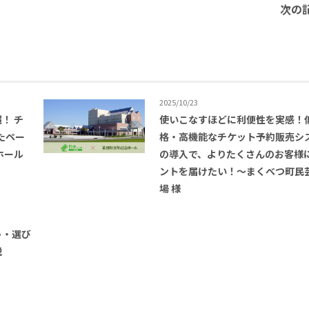
次の記
2025/10/23
超！ チ
使いこなすほどに利便性を実感！
したペー
格・高機能なチケット予約販売シ
ホール
の導入で、よりたくさんのお客様
ントを届けたい！〜まくべつ町民
場 様
ト・選び
説