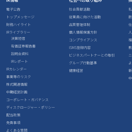
IR情報
社会への取り組み
電子公告
社会貢献活動
トップメッセージ
従業員に向けた活動
数
財務ハイライト
品質管理体制
IRライブラリー
個人情報保護方針
決算短信
コンプライアンス
有価証券報告書
ISMS登録内容
説明会資料
ビジネスパートナーとの取引
IRレポート
グループ行動基準
IRカレンダー
健康経営
事業等のリスク
株式関連情報
中期経営計画
コーポレート・ガバナンス
ディスクロージャー・ポリシー
配当政策
免責事項
よくある質問