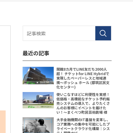
！
と
最近の記事
開館8カ月でLINE友だち2000人
超！ チケットfor LINE Hybridで
実現したペーパーレスと地域連
携〜ボッシュ ホール (都筑区民文
化センター)
使いこなすほどに利便性を実感！
低価格・高機能なチケット予約販
売システムの導入で、よりたくさ
んのお客様にイベントを届けた
い！〜まくべつ町民芸術劇場 様
大手金融機関のIT基盤を変革し、
コア業務への集中を可能にしたプ
ライベートクラウド化構築｜シス
テム開発のIC