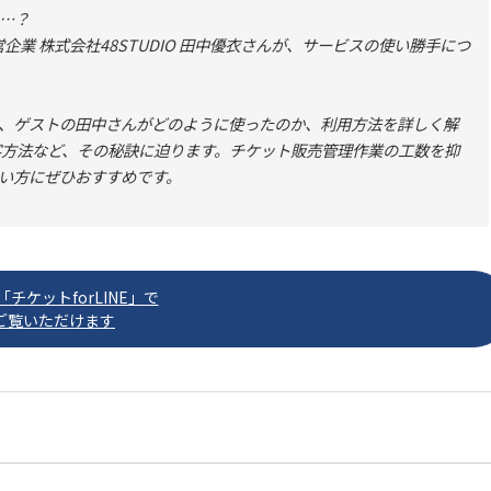
…？
運営企業 株式会社48STUDIO 田中優衣さんが、サービスの使い勝手につ
、ゲストの田中さんがどのように使ったのか、利用方法を詳しく解
集客方法など、その秘訣に迫ります。チケット販売管理作業の工数を抑
い方にぜひおすすめです。
チケットforLINE」で
ご覧いただけます