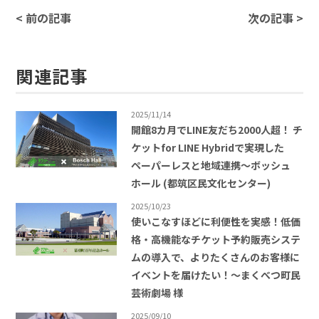
< 前の記事
次の記事 >
関連記事
2025/11/14
開館8カ月でLINE友だち2000人超！ チ
ケットfor LINE Hybridで実現した
ペーパーレスと地域連携〜ボッシュ
ホール (都筑区民文化センター)
2025/10/23
使いこなすほどに利便性を実感！低価
格・高機能なチケット予約販売システ
ムの導入で、よりたくさんのお客様に
イベントを届けたい！〜まくべつ町民
芸術劇場 様
2025/09/10