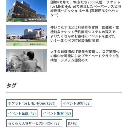
開館8カ月でLINE友だち2000人超！ チケット
for LINE Hybridで実現したペーパーレスと地
域連携〜ボッシュ ホール (都筑区民文化セン
ター)
使いこなすほどに利便性を実感！低価格・高
機能なチケット予約販売システムの導入で、
よりたくさんのお客様にイベントを届けた
い！〜まくべつ町民芸術劇場 様
大手金融機関のIT基盤を変革し、コア業務へ
の集中を可能にしたプライベートクラウド化
構築｜システム開発のIC
タグ
チケット for LINE Hybrid (169)
イベント運営 (62)
イベント企画 (48)
イベント集客 (43)
らくらく入場サービスHINORI (33)
DX (6)