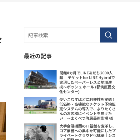
セ
最近の記事
開館8カ月でLINE友だち2000人
超！ チケットfor LINE Hybridで
実現したペーパーレスと地域連
携〜ボッシュ ホール (都筑区民文
化センター)
使いこなすほどに利便性を実感！
低価格・高機能なチケット予約販
売システムの導入で、よりたくさ
んのお客様にイベントを届けた
い！〜まくべつ町民芸術劇場 様
大手金融機関のIT基盤を変革し、
コア業務への集中を可能にしたプ
ライベートクラウド化構築｜シス
テム開発のIC