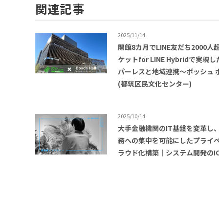
関連記事
2025/11/14
開館8カ月でLINE友だち2000人
ケットfor LINE Hybridで実現
パーレスと地域連携〜ボッシュ 
(都筑区民文化センター)
2025/10/14
大手金融機関のIT基盤を変革し
務への集中を可能にしたプライ
ラウド化構築｜システム開発のI