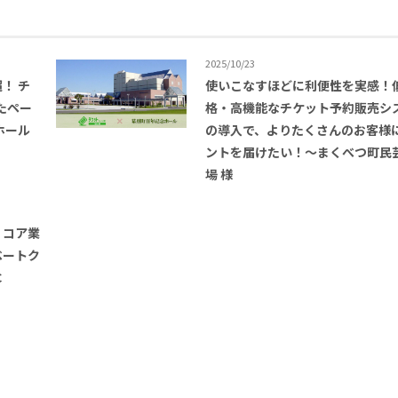
2025/10/23
超！ チ
使いこなすほどに利便性を実感！
したペー
格・高機能なチケット予約販売シ
ホール
の導入で、よりたくさんのお客様
ントを届けたい！〜まくべつ町民
場 様
、コア業
ベートク
C