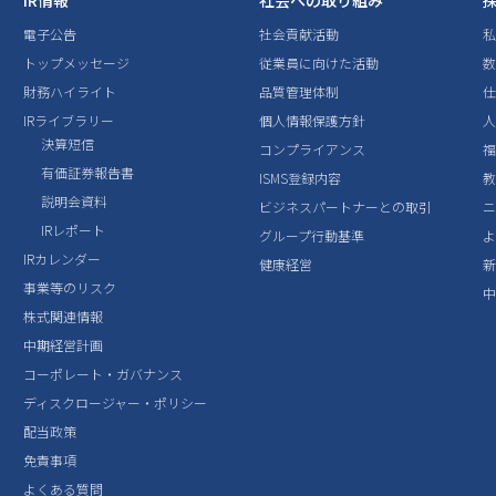
IR情報
社会への取り組み
電子公告
社会貢献活動
トップメッセージ
従業員に向けた活動
数
財務ハイライト
品質管理体制
IRライブラリー
個人情報保護方針
決算短信
コンプライアンス
有価証券報告書
ISMS登録内容
説明会資料
ビジネスパートナーとの取引
IRレポート
グループ行動基準
IRカレンダー
健康経営
事業等のリスク
株式関連情報
中期経営計画
コーポレート・ガバナンス
ディスクロージャー・ポリシー
配当政策
免責事項
よくある質問