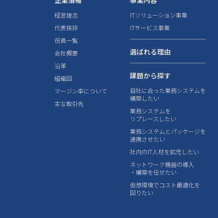
企業情報
事業内容
経営理念
ITソリューション事業
代表挨拶
ITサービス事業
役員一覧
選ばれる理由
会社概要
沿革
課題から探す
組織図
自社に合った業務システムを
マージン率について
構築したい
主な取引先
業務システムを
リプレースしたい
業務システムとパッケージを
連携させたい
社内のIT人材を拡充したい
ネットワーク機器の導入
・構築を任せたい
仮想環境でコスト最適化を
図りたい