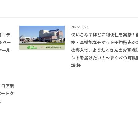
2025/10/23
超！ チ
使いこなすほどに利便性を実感！
したペー
格・高機能なチケット予約販売シ
ホール
の導入で、よりたくさんのお客様
ントを届けたい！〜まくべつ町民
場 様
、コア業
ベートク
C