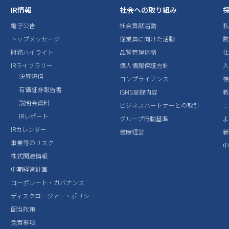
IR情報
社会への取り組み
電子公告
社会貢献活動
トップメッセージ
従業員に向けた活動
数
財務ハイライト
品質管理体制
IRライブラリー
個人情報保護方針
決算短信
コンプライアンス
有価証券報告書
ISMS登録内容
説明会資料
ビジネスパートナーとの取引
IRレポート
グループ行動基準
IRカレンダー
健康経営
事業等のリスク
株式関連情報
中期経営計画
コーポレート・ガバナンス
ディスクロージャー・ポリシー
配当政策
免責事項