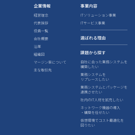
企業情報
事業内容
経営理念
ITソリューション事業
代表挨拶
ITサービス事業
役員一覧
選ばれる理由
会社概要
沿革
課題から探す
組織図
自社に合った業務システムを
マージン率について
構築したい
主な取引先
業務システムを
リプレースしたい
業務システムとパッケージを
連携させたい
社内のIT人材を拡充したい
ネットワーク機器の導入
・構築を任せたい
仮想環境でコスト最適化を
図りたい