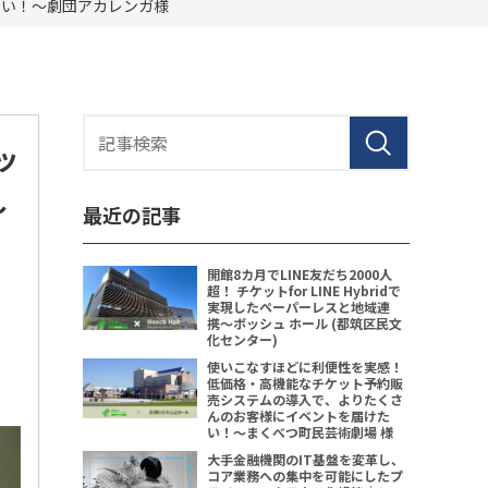
たい！〜劇団アカレンガ様
ッ
〜
最近の記事
開館8カ月でLINE友だち2000人
超！ チケットfor LINE Hybridで
実現したペーパーレスと地域連
携〜ボッシュ ホール (都筑区民文
化センター)
使いこなすほどに利便性を実感！
低価格・高機能なチケット予約販
売システムの導入で、よりたくさ
んのお客様にイベントを届けた
い！〜まくべつ町民芸術劇場 様
大手金融機関のIT基盤を変革し、
コア業務への集中を可能にしたプ