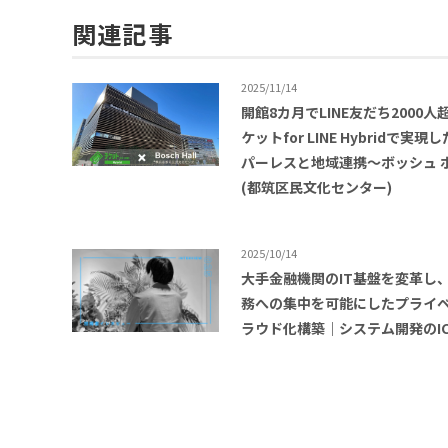
関連記事
2025/11/14
開館8カ月でLINE友だち2000人
ケットfor LINE Hybridで実現
パーレスと地域連携〜ボッシュ 
(都筑区民文化センター)
2025/10/14
大手金融機関のIT基盤を変革し
務への集中を可能にしたプライ
ラウド化構築｜システム開発のI