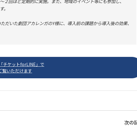
〜２回ほど定期的に実施。また、地域のイベント等にも参加し、
す。
をご利用いただいた劇団アカレンガのY様に、導入前の課題から導入後の効果、
チケットforLINE」で
ご覧いただけます
次の記