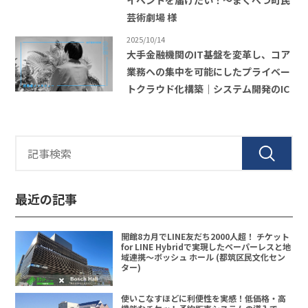
イベントを届けたい！〜まくべつ町民
芸術劇場 様
2025/10/14
大手金融機関のIT基盤を変革し、コア
業務への集中を可能にしたプライベー
トクラウド化構築｜システム開発のIC
最近の記事
開館8カ月でLINE友だち2000人超！ チケット
for LINE Hybridで実現したペーパーレスと地
域連携〜ボッシュ ホール (都筑区民文化セン
ター)
使いこなすほどに利便性を実感！低価格・高