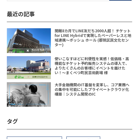
最近の記事
開館8カ月でLINE友だち2000人超！ チケット
for LINE Hybridで実現したペーパーレスと地
域連携〜ボッシュ ホール (都筑区民文化セン
ター)
使いこなすほどに利便性を実感！低価格・高
機能なチケット予約販売システムの導入で、
よりたくさんのお客様にイベントを届けた
い！〜まくべつ町民芸術劇場 様
大手金融機関のIT基盤を変革し、コア業務へ
の集中を可能にしたプライベートクラウド化
構築｜システム開発のIC
タグ