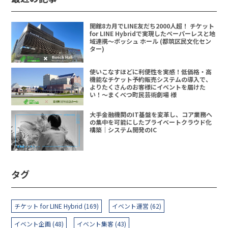
開館8カ月でLINE友だち2000人超！ チケット
for LINE Hybridで実現したペーパーレスと地
域連携〜ボッシュ ホール (都筑区民文化セン
ター)
使いこなすほどに利便性を実感！低価格・高
機能なチケット予約販売システムの導入で、
よりたくさんのお客様にイベントを届けた
い！〜まくべつ町民芸術劇場 様
大手金融機関のIT基盤を変革し、コア業務へ
の集中を可能にしたプライベートクラウド化
構築｜システム開発のIC
タグ
チケット for LINE Hybrid (169)
イベント運営 (62)
イベント企画 (48)
イベント集客 (43)