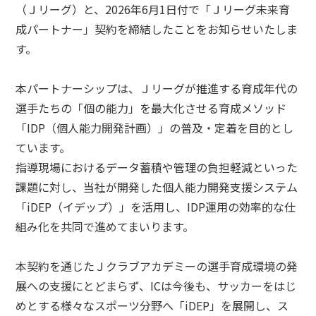
（Ｊリーグ）と、
2026
年
6
月
1
日付で「Ｊリーグ未来育
成パートナー」契約を締結したことをお知らせいたしま
す。
本パートナーシップは、Ｊリーグが推進する育成年代の
選手たちの「個の能力」を最大化させる育成メソッド
「
IDP
（個人能力開発計画）」の普及・定着を目的とし
ています。
指導現場におけるデータ蓄積や管理の負担軽減といった
課題に対し、当社が開発した個人能力開発支援システム
「
iDEP
（イデップ）」を活用し、
IDP
運用の効率的な仕
組み化を共同で進めてまいります。
本契約を通じたＪクラブアカデミーの選手育成環境の発
展への支援にとどまらず、
IC
は今後も、サッカーをはじ
めとする様々なスポーツ分野へ「
iDEP
」を展開し、ス